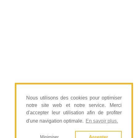
Photoshop
Maitriser les fonctionnalités et les
outils essentiels de Photoshop
Nous utilisons des cookies pour optimiser
notre site web et notre service. Merci
Découvrir >
d'accepter leur utilisation afin de profiter
d'une navigation optimale.
En savoir plus.
Copyright © 2026
Illucom
Mentions légales
•
Politique de
Minimiser
Accepter